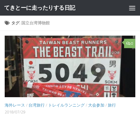
てきとーに走ったりする日記
コンテンツへスキップ
タグ:
国立台湾博物館
0
海外レース
/
台湾旅行
/
トレイルランニング
/
大会参加
/
旅行
2018/07/29