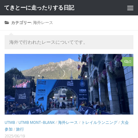
てきとーに走ったりする日記
コンテンツへスキップ
カテゴリー:
海外レース
海外で行われたレースについてです。
0
UTMB
/
UTMB MONT-BLANK
/
海外レース
/
トレイルランニング
/
大会
参加
/
旅行
2025/06/19