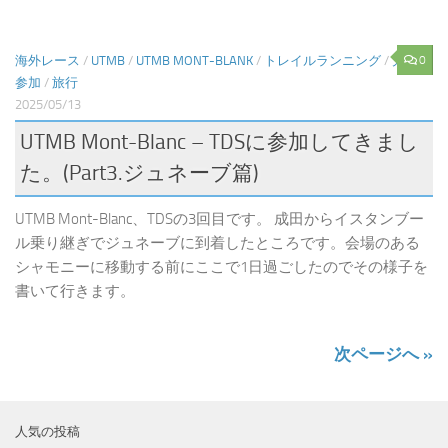
0
海外レース
/
UTMB
/
UTMB MONT-BLANK
/
トレイルランニング
/
大会
参加
/
旅行
2025/05/13
UTMB Mont-Blanc – TDSに参加してきまし
た。(Part3.ジュネーブ篇)
UTMB Mont-Blanc、TDSの3回目です。 成田からイスタンブー
ル乗り継ぎでジュネーブに到着したところです。会場のある
シャモニーに移動する前にここで1日過ごしたのでその様子を
書いて行きます。
次ページへ »
人気の投稿