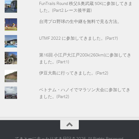
FunTrails Round 秩父&奥武蔵 50Kに参加してきま
した。(Part2.レース後半篇)
台湾プロ野球の生中継を無料で見る方法。
UTMF 2022 に参加してきました。(Part7)
第16回 小江戸大江戸200k(260km)に参加してき
ました。(Part1)
伊豆大島に行ってきました。(Part2)
ベトナム・ハノイでマラソン大会に参加してき
ました。(Part2)
てきとーに走ったりする日記 © 2026. All Rights Reserved.