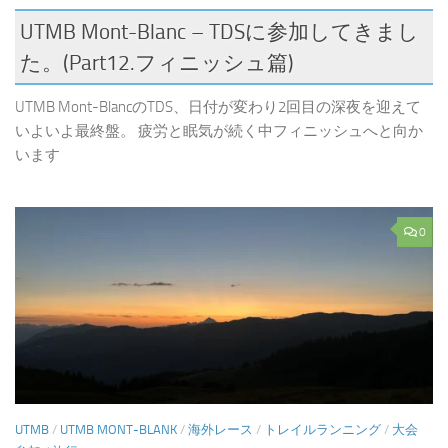
UTMB Mont-Blanc – TDSに参加してきまし
た。(Part12.フィニッシュ篇)
UTMB Mont-BlancのTDS、日付が変わり2回目の深夜を迎えて
いよいよ最終盤。 疲労と眠気が続く中フィニッシュへと向か
います
0
UTMB
/
UTMB MONT-BLANK
/
海外レース
/
トレイルランニング
/
大会