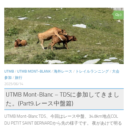
0
UTMB
/
UTMB MONT-BLANK
/
海外レース
/
トレイルランニング
/
大会
参加
/
旅行
2025/06/14
UTMB Mont-Blanc – TDSに参加してきまし
た。(Part9.レース中盤篇)
UTMB Mont-Blanc TDS、今回はレース中盤、34.8km地点COL
DU PETIT SAINT BERNARDから先の様子です。 夜があけて明る