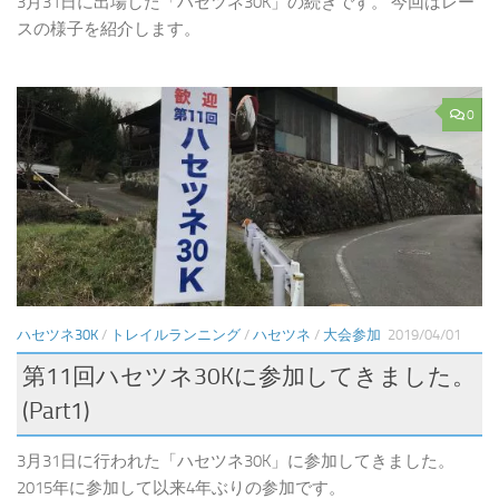
3月31日に出場した「ハセツネ30K」の続きです。 今回はレー
スの様子を紹介します。
0
ハセツネ30K
/
トレイルランニング
/
ハセツネ
/
大会参加
2019/04/01
第11回ハセツネ30Kに参加してきました。
(Part1)
3月31日に行われた「ハセツネ30K」に参加してきました。
2015年に参加して以来4年ぶりの参加です。