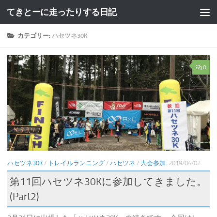
てきとーに走ったりする日記
コンテンツへスキップ
カテゴリー:
ハセツネ30K
0
ハセツネ30K
/
トレイルランニング
/
ハセツネ
/
大会参加
2019/04/02
第11回ハセツネ30Kに参加してきました。
(Part2)