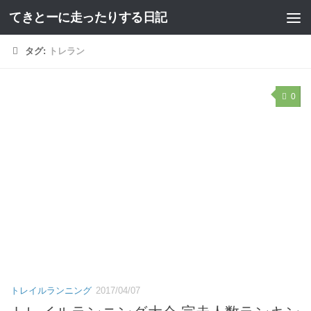
てきとーに走ったりする日記
コンテンツへスキップ
タグ:
トレラン
0
トレイルランニング
2017/04/07