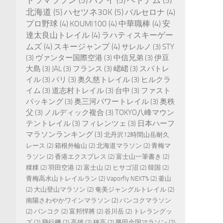
北海道
(5)
ハセツネ30K
(5)
バルセロナ
(4)
プロ野球
(4)
KOUMI100
(4)
中華職棒
(4)
安
達太良山トレイル
(4)
ラハティスキーゲー
ムズ
(4)
スキージャンプ
(4)
サレルノ
(3)
STY
(3)
ヴァンター国際空港
(3)
中信兄弟
(3)
伊豆
大島
(3)
JAL
(3)
フランス
(3)
峮峮
(3)
スパトレ
イル
(3)
パリ
(3)
奥久慈トレイル
(3)
ヒルクラ
イム
(3)
道志村トレイル
(3)
台中
(3)
ファスト
パッキング
(3)
奥三河パワートレイル
(3)
奥秩
父
(3)
ノルディック複合
(3)
TOKYO八峰マウン
テントレイル
(3)
フィレンツェ
(3)
日本ハーフ
マラソンランキング
(3)
北丹沢12時間山岳耐久
レース
(2)
箱根外輪山
(2)
北海道マラソン
(2)
青梅マ
ラソン
(2)
香港エクスプレス
(2)
富士山一筆書き
(2)
粿粿
(2)
羽田空港
(2)
富士山
(2)
ヒサゴ沼
(2)
韓国
(2)
青梅高水山トレイルラン
(2)
Vaporfly NEXT%
(2)
釜山
(2)
大山登山マラソン
(2)
奄美ジャングルトレイル
(2)
南陽さわやかワインマラソン
(2)
バンコクマラソン
(2)
バンコク
(2)
富邦悍將
(2)
谷川岳
(2)
トレラングッ
ズ
(2)
飛行機
(2)
高雄
(2)
穂高
(2)
勝田全国マラソン
(2)