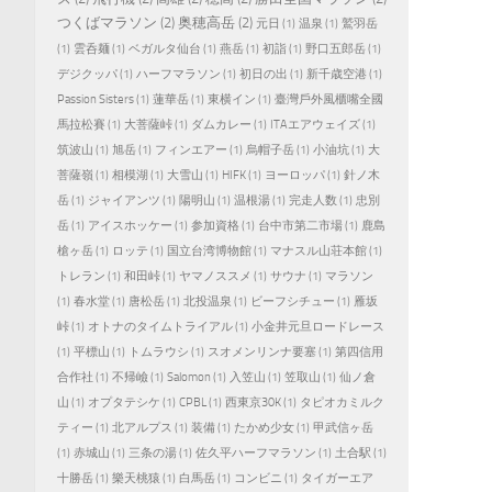
つくばマラソン
(2)
奥穂高岳
(2)
元日
(1)
温泉
(1)
鷲羽岳
(1)
雲呑麺
(1)
ベガルタ仙台
(1)
燕岳
(1)
初詣
(1)
野口五郎岳
(1)
デジクッパ
(1)
ハーフマラソン
(1)
初日の出
(1)
新千歳空港
(1)
Passion Sisters
(1)
蓮華岳
(1)
東横イン
(1)
臺灣戶外風櫃嘴全國
馬拉松賽
(1)
大菩薩峠
(1)
ダムカレー
(1)
ITAエアウェイズ
(1)
筑波山
(1)
旭岳
(1)
フィンエアー
(1)
烏帽子岳
(1)
小油坑
(1)
大
菩薩嶺
(1)
相模湖
(1)
大雪山
(1)
HIFK
(1)
ヨーロッパ
(1)
針ノ木
岳
(1)
ジャイアンツ
(1)
陽明山
(1)
温根湯
(1)
完走人数
(1)
忠別
岳
(1)
アイスホッケー
(1)
参加資格
(1)
台中市第二市場
(1)
鹿島
槍ヶ岳
(1)
ロッテ
(1)
国立台湾博物館
(1)
マナスル山荘本館
(1)
トレラン
(1)
和田峠
(1)
ヤマノススメ
(1)
サウナ
(1)
マラソン
(1)
春水堂
(1)
唐松岳
(1)
北投温泉
(1)
ビーフシチュー
(1)
雁坂
峠
(1)
オトナのタイムトライアル
(1)
小金井元旦ロードレース
(1)
平標山
(1)
トムラウシ
(1)
スオメンリンナ要塞
(1)
第四信用
合作社
(1)
不帰嶮
(1)
Salomon
(1)
入笠山
(1)
笠取山
(1)
仙ノ倉
山
(1)
オプタテシケ
(1)
CPBL
(1)
西東京30K
(1)
タピオカミルク
ティー
(1)
北アルプス
(1)
装備
(1)
たかめ少女
(1)
甲武信ヶ岳
(1)
赤城山
(1)
三条の湯
(1)
佐久平ハーフマラソン
(1)
土合駅
(1)
十勝岳
(1)
樂天桃猿
(1)
白馬岳
(1)
コンビニ
(1)
タイガーエア