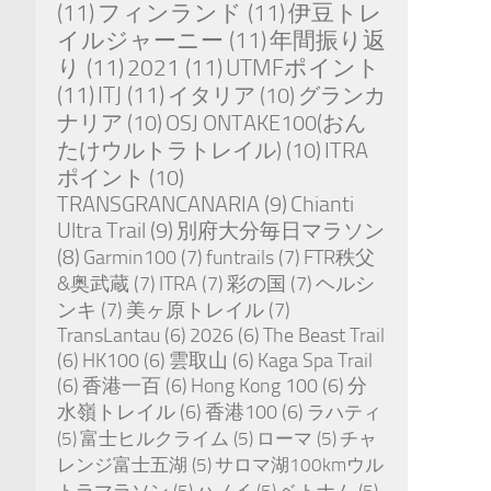
(11)
フィンランド
(11)
伊豆トレ
イルジャーニー
(11)
年間振り返
り
(11)
2021
(11)
UTMFポイント
(11)
ITJ
(11)
イタリア
(10)
グランカ
ナリア
(10)
OSJ ONTAKE100(おん
たけウルトラトレイル)
(10)
ITRA
ポイント
(10)
TRANSGRANCANARIA
(9)
Chianti
Ultra Trail
(9)
別府大分毎日マラソン
(8)
Garmin100
(7)
funtrails
(7)
FTR秩父
&奥武蔵
(7)
ITRA
(7)
彩の国
(7)
ヘルシ
ンキ
(7)
美ヶ原トレイル
(7)
TransLantau
(6)
2026
(6)
The Beast Trail
(6)
HK100
(6)
雲取山
(6)
Kaga Spa Trail
(6)
香港一百
(6)
Hong Kong 100
(6)
分
水嶺トレイル
(6)
香港100
(6)
ラハティ
(5)
富士ヒルクライム
(5)
ローマ
(5)
チャ
レンジ富士五湖
(5)
サロマ湖100kmウル
トラマラソン
(5)
ハノイ
(5)
ベトナム
(5)