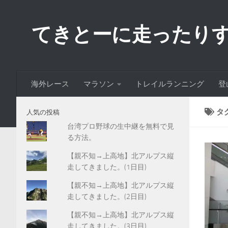
コンテンツへスキップ
てきとーに走ったり
海外レース
マラソン
トレイルランニング
登
タ
人気の投稿
台湾プロ野球の生中継を無料で見
る方法。
【親不知→上高地】北アルプス縦
走してきました。(1日目)
【親不知→上高地】北アルプス縦
走してきました。(2日目)
【親不知→上高地】北アルプス縦
走してきました。(3日目)