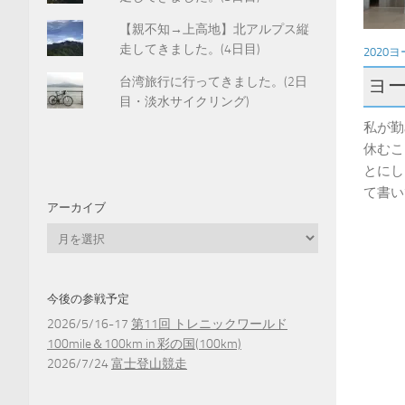
【親不知→上高地】北アルプス縦
走してきました。(4日目)
2020
台湾旅行に行ってきました。(2日
ヨー
目・淡水サイクリング)
私が勤
休むこ
とにし
て書い
アーカイブ
ア
ー
カ
イ
今後の参戦予定
ブ
2026/5/16-17
第11回 トレニックワールド
100mile＆100km in 彩の国(100km)
2026/7/24
富士登山競走