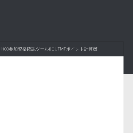
FUJI100参加資格確認ツール(旧UTMFポイント計算機)