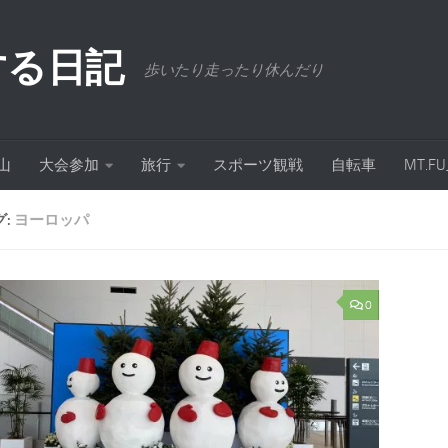
する日記
歩いたり走ったり休んだり
山
大会参加
旅行
スポーツ観戦
自転車
MT.
グ:
ヨーロッパ
0