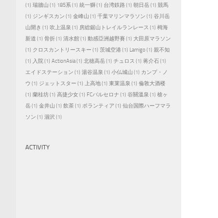
(1)
瑞牆山
(1)
185系
(1)
統一獅
(1)
台湾鉄路
(1)
朝日岳
(1)
競馬
(1)
ジンギスカン
(1)
金峰山
(1)
千葉マリンマラソン
(1)
谷川岳
山開き
(1)
吹上温泉
(1)
房総鋸山トレイルランレース
(1)
栂海
新道
(1)
骨折
(1)
清水館
(1)
動感亞洲越野賽
(1)
大田原マラソン
(1)
クロスカントリースキー
(1)
茨城空港
(1)
Lamigo
(1)
親不知
(1)
入院
(1)
ActionAsia
(1)
北穂高岳
(1)
チュロス
(1)
蒋介石
(1)
エイドステーション
(1)
湯谷温泉
(1)
小仏城山
(1)
カンプ・ノ
ウ
(1)
ジェットスター
(1)
上高地
(1)
東莱温泉
(1)
倫敦大酒楼
(1)
蘭桂坊
(1)
高捷少女
(1)
FCバルセロナ
(1)
谷關溫泉
(1)
槍ヶ
岳
(1)
金井山
(1)
飲茶
(1)
ボランティア
(1)
仙台国際ハーフマラ
ソン
(1)
涸沢
(1)
ACTIVITY