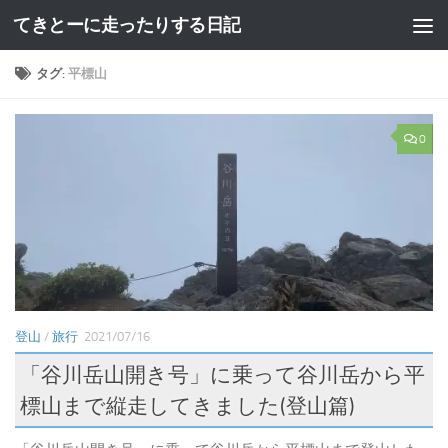
てきとーに走ったりする日記
コンテンツへスキップ
タグ:
平標山
0
登山
/
旅行
2021/07/16
「谷川岳山開き号」に乗って谷川岳から平
標山まで縦走してきました(登山篇)