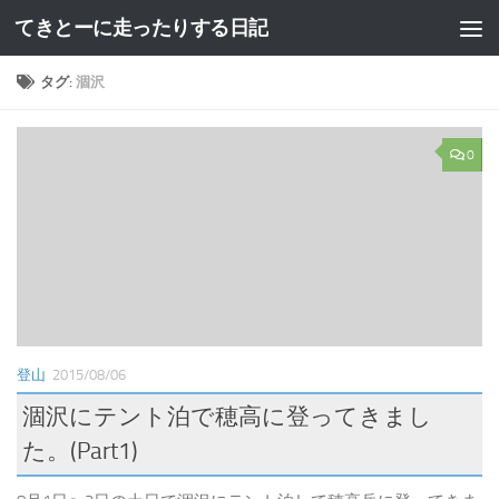
てきとーに走ったりする日記
コンテンツへスキップ
タグ:
涸沢
0
登山
2015/08/06
涸沢にテント泊で穂高に登ってきまし
た。(Part1)