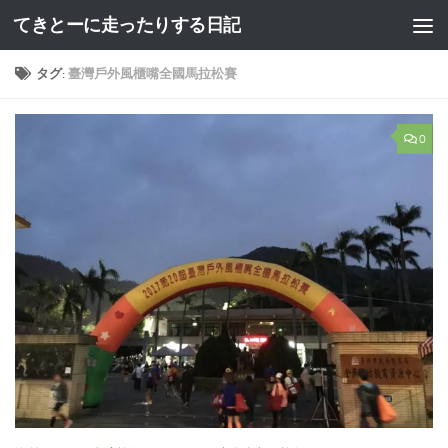
てきとーに走ったりする日記
コンテンツへスキップ
タグ:
臺灣戶外風櫃嘴全國馬拉松賽
0