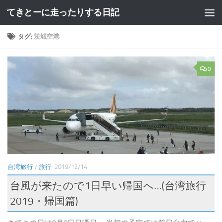
てきとーに走ったりする日記
コンテンツへスキップ
タグ:
茨城空港
0
台湾旅行
/
旅行
2019/12/14
台風が来たので1日早い帰国へ…(台湾旅行
2019・帰国篇)