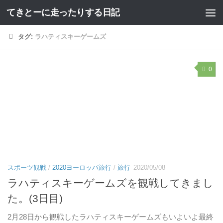
てきとーに走ったりする日記
コンテンツへスキップ
タグ:
ラハティスキーゲームズ
0
スポーツ観戦
/
2020ヨーロッパ旅行
/
旅行
2020/05/08
ラハティスキーゲームズを観戦してきまし
た。(3日目)
2月28日から観戦したラハティスキーゲームズもいよいよ最終