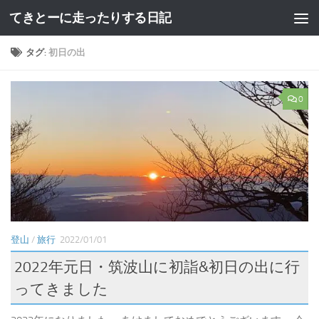
てきとーに走ったりする日記
コンテンツへスキップ
タグ:
初日の出
0
登山
/
旅行
2022/01/01
2022年元日・筑波山に初詣&初日の出に行
ってきました