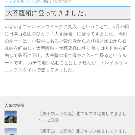
トレイルランニング
/
登山
2015/05/01
大菩薩嶺に登ってきました。
いよいよゴールデンウイークに突入！ということで、4月29日
に日本百名山のひとつ「大菩薩嶺」に登ってきました。 今回
のルートは、小菅村にある小菅の湯から入り榧ノ尾山から石
丸峠を経由して大菩薩峠・大菩薩嶺に登り 帰りは丸川峠を経
由して裂石に下山。大菩薩の湯で温泉に入って帰るというル
ートです。 ガチで追い込むことはしませんが、トレイルラン
ニングスタイルで登ってきました。
人気の投稿
【親不知→上高地】北アルプス縦走してきまし
た。(2日目)
【親不知→上高地】北アルプス縦走してきまし