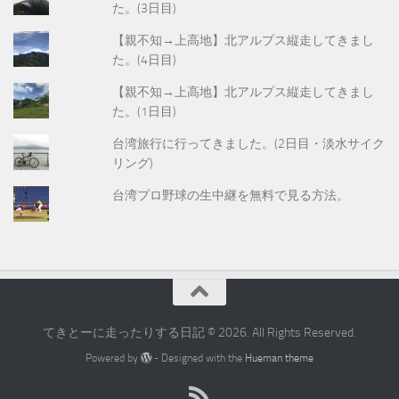
た。(3日目)
【親不知→上高地】北アルプス縦走してきまし
た。(4日目)
【親不知→上高地】北アルプス縦走してきまし
た。(1日目)
台湾旅行に行ってきました。(2日目・淡水サイク
リング)
台湾プロ野球の生中継を無料で見る方法。
てきとーに走ったりする日記 © 2026. All Rights Reserved.
Powered by
- Designed with the
Hueman theme