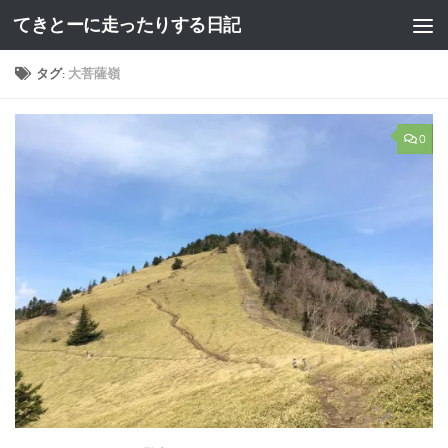
てきとーに走ったりする日記
コンテンツへスキップ
タグ:
大菩薩嶺
0