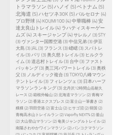
トラマラソン
(5)
ハノイ
(5)
ベトナム
(5)
北海道
(5)
ハセツネ30K
(5)
バルセロナ
(4)
プロ野球
(4)
KOUMI100
(4)
中華職棒
(4)
安
達太良山トレイル
(4)
ラハティスキーゲー
ムズ
(4)
スキージャンプ
(4)
サレルノ
(3)
STY
(3)
ヴァンター国際空港
(3)
中信兄弟
(3)
伊豆
大島
(3)
JAL
(3)
フランス
(3)
峮峮
(3)
スパトレ
イル
(3)
パリ
(3)
奥久慈トレイル
(3)
ヒルクラ
イム
(3)
道志村トレイル
(3)
台中
(3)
ファスト
パッキング
(3)
奥三河パワートレイル
(3)
奥秩
父
(3)
ノルディック複合
(3)
TOKYO八峰マウン
テントレイル
(3)
フィレンツェ
(3)
日本ハーフ
マラソンランキング
(3)
北丹沢12時間山岳耐久
レース
(2)
箱根外輪山
(2)
北海道マラソン
(2)
青梅マ
ラソン
(2)
香港エクスプレス
(2)
富士山一筆書き
(2)
粿粿
(2)
羽田空港
(2)
富士山
(2)
ヒサゴ沼
(2)
韓国
(2)
青梅高水山トレイルラン
(2)
Vaporfly NEXT%
(2)
釜山
(2)
大山登山マラソン
(2)
奄美ジャングルトレイル
(2)
南陽さわやかワインマラソン
(2)
バンコクマラソン
(2)
バンコク
(2)
富邦悍將
(2)
谷川岳
(2)
トレラングッ