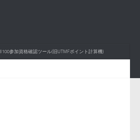
FUJI100参加資格確認ツール(旧UTMFポイント計算機)