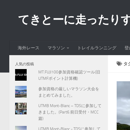
コンテンツへスキップ
てきとーに走ったり
海外レース
マラソン
トレイルランニング
登
タ
人気の投稿
MT.FUJI100参加資格確認ツール(旧
UTMFポイント計算機)
参加資格の厳しいマラソン大会を
まとめてみました。
UTMB Mont-Blanc – TDSに参加して
きました。(Part6.前日受付・MCC
篇)
UTMB Mont-Blanc - TDSに参加して