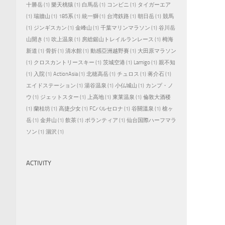
十勝岳
(1)
樂天桃猿
(1)
白馬岳
(1)
コンビニ
(1)
タイガーエア
(1)
瑞牆山
(1)
185系
(1)
統一獅
(1)
台湾鉄路
(1)
朝日岳
(1)
競馬
(1)
ジンギスカン
(1)
金峰山
(1)
千葉マリンマラソン
(1)
谷川岳
山開き
(1)
吹上温泉
(1)
房総鋸山トレイルランレース
(1)
栂海
新道
(1)
骨折
(1)
清水館
(1)
動感亞洲越野賽
(1)
大田原マラソン
(1)
クロスカントリースキー
(1)
茨城空港
(1)
Lamigo
(1)
親不知
(1)
入院
(1)
ActionAsia
(1)
北穂高岳
(1)
チュロス
(1)
蒋介石
(1)
エイドステーション
(1)
湯谷温泉
(1)
小仏城山
(1)
カンプ・ノ
ウ
(1)
ジェットスター
(1)
上高地
(1)
東莱温泉
(1)
倫敦大酒楼
(1)
蘭桂坊
(1)
高捷少女
(1)
FCバルセロナ
(1)
谷關溫泉
(1)
槍ヶ
岳
(1)
金井山
(1)
飲茶
(1)
ボランティア
(1)
仙台国際ハーフマラ
ソン
(1)
涸沢
(1)
ACTIVITY