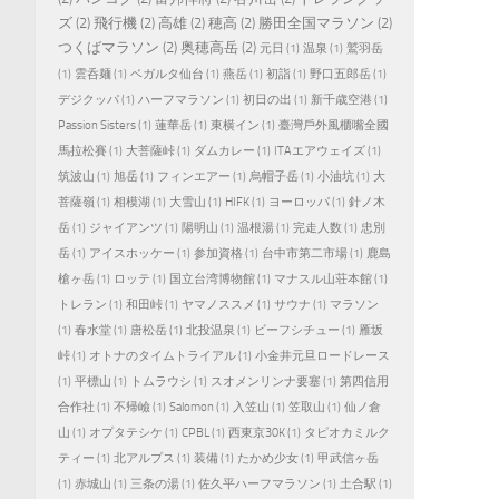
ズ
(2)
飛行機
(2)
高雄
(2)
穂高
(2)
勝田全国マラソン
(2)
つくばマラソン
(2)
奥穂高岳
(2)
元日
(1)
温泉
(1)
鷲羽岳
(1)
雲呑麺
(1)
ベガルタ仙台
(1)
燕岳
(1)
初詣
(1)
野口五郎岳
(1)
デジクッパ
(1)
ハーフマラソン
(1)
初日の出
(1)
新千歳空港
(1)
Passion Sisters
(1)
蓮華岳
(1)
東横イン
(1)
臺灣戶外風櫃嘴全國
馬拉松賽
(1)
大菩薩峠
(1)
ダムカレー
(1)
ITAエアウェイズ
(1)
筑波山
(1)
旭岳
(1)
フィンエアー
(1)
烏帽子岳
(1)
小油坑
(1)
大
菩薩嶺
(1)
相模湖
(1)
大雪山
(1)
HIFK
(1)
ヨーロッパ
(1)
針ノ木
岳
(1)
ジャイアンツ
(1)
陽明山
(1)
温根湯
(1)
完走人数
(1)
忠別
岳
(1)
アイスホッケー
(1)
参加資格
(1)
台中市第二市場
(1)
鹿島
槍ヶ岳
(1)
ロッテ
(1)
国立台湾博物館
(1)
マナスル山荘本館
(1)
トレラン
(1)
和田峠
(1)
ヤマノススメ
(1)
サウナ
(1)
マラソン
(1)
春水堂
(1)
唐松岳
(1)
北投温泉
(1)
ビーフシチュー
(1)
雁坂
峠
(1)
オトナのタイムトライアル
(1)
小金井元旦ロードレース
(1)
平標山
(1)
トムラウシ
(1)
スオメンリンナ要塞
(1)
第四信用
合作社
(1)
不帰嶮
(1)
Salomon
(1)
入笠山
(1)
笠取山
(1)
仙ノ倉
山
(1)
オプタテシケ
(1)
CPBL
(1)
西東京30K
(1)
タピオカミルク
ティー
(1)
北アルプス
(1)
装備
(1)
たかめ少女
(1)
甲武信ヶ岳
(1)
赤城山
(1)
三条の湯
(1)
佐久平ハーフマラソン
(1)
土合駅
(1)