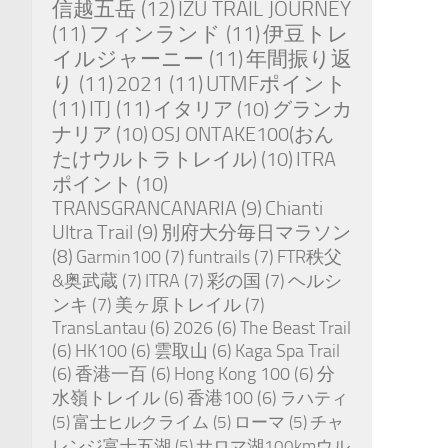
信越五岳
(12)
IZU TRAIL JOURNEY
(11)
フィンランド
(11)
伊豆トレ
イルジャーニー
(11)
年間振り返
り
(11)
2021
(11)
UTMFポイント
(11)
ITJ
(11)
イタリア
(10)
グランカ
ナリア
(10)
OSJ ONTAKE100(おん
たけウルトラトレイル)
(10)
ITRA
ポイント
(10)
TRANSGRANCANARIA
(9)
Chianti
Ultra Trail
(9)
別府大分毎日マラソン
(8)
Garmin100
(7)
funtrails
(7)
FTR秩父
&奥武蔵
(7)
ITRA
(7)
彩の国
(7)
ヘルシ
ンキ
(7)
美ヶ原トレイル
(7)
TransLantau
(6)
2026
(6)
The Beast Trail
(6)
HK100
(6)
雲取山
(6)
Kaga Spa Trail
(6)
香港一百
(6)
Hong Kong 100
(6)
分
水嶺トレイル
(6)
香港100
(6)
ラハティ
(5)
富士ヒルクライム
(5)
ローマ
(5)
チャ
レンジ富士五湖
(5)
サロマ湖100kmウル