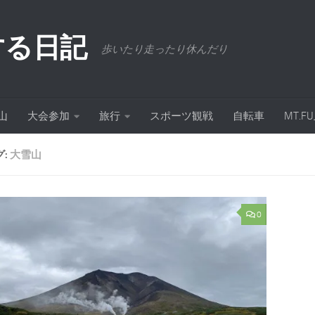
する日記
歩いたり走ったり休んだり
山
大会参加
旅行
スポーツ観戦
自転車
MT.
グ:
大雪山
0