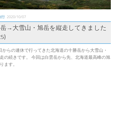
旅行
2020/10/07
勝岳→大雪山・旭岳を縦走してきました
t5)
9日からの連休で行ってきた北海道の十勝岳から大雪山・
走の続きです。 今回は白雲岳から先、北海道最高峰の旭
ります。