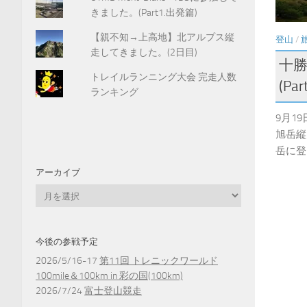
きました。(Part1.出発篇)
【親不知→上高地】北アルプス縦
登山
/
走してきました。(2日目)
十
トレイルランニング大会 完走人数
(Par
ランキング
9月1
旭岳縦
岳に登
アーカイブ
ア
ー
カ
イ
今後の参戦予定
ブ
2026/5/16-17
第11回 トレニックワールド
100mile＆100km in 彩の国(100km)
2026/7/24
富士登山競走