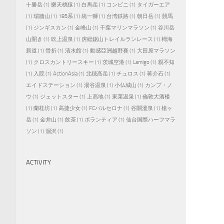
十勝岳
(1)
樂天桃猿
(1)
白馬岳
(1)
コンビニ
(1)
タイガーエア
(1)
瑞牆山
(1)
185系
(1)
統一獅
(1)
台湾鉄路
(1)
朝日岳
(1)
競馬
(1)
ジンギスカン
(1)
金峰山
(1)
千葉マリンマラソン
(1)
谷川岳
山開き
(1)
吹上温泉
(1)
房総鋸山トレイルランレース
(1)
栂海
新道
(1)
骨折
(1)
清水館
(1)
動感亞洲越野賽
(1)
大田原マラソン
(1)
クロスカントリースキー
(1)
茨城空港
(1)
Lamigo
(1)
親不知
(1)
入院
(1)
ActionAsia
(1)
北穂高岳
(1)
チュロス
(1)
蒋介石
(1)
エイドステーション
(1)
湯谷温泉
(1)
小仏城山
(1)
カンプ・ノ
ウ
(1)
ジェットスター
(1)
上高地
(1)
東莱温泉
(1)
倫敦大酒楼
(1)
蘭桂坊
(1)
高捷少女
(1)
FCバルセロナ
(1)
谷關溫泉
(1)
槍ヶ
岳
(1)
金井山
(1)
飲茶
(1)
ボランティア
(1)
仙台国際ハーフマラ
ソン
(1)
涸沢
(1)
ACTIVITY