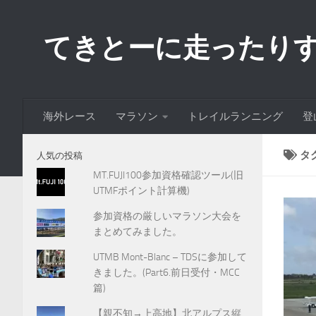
コンテンツへスキップ
てきとーに走ったり
海外レース
マラソン
トレイルランニング
登
タ
人気の投稿
MT.FUJI100参加資格確認ツール(旧
UTMFポイント計算機)
参加資格の厳しいマラソン大会を
まとめてみました。
UTMB Mont-Blanc – TDSに参加して
きました。(Part6.前日受付・MCC
篇)
【親不知→上高地】北アルプス縦