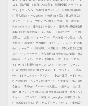
ズ
(2)
飛行機
(2)
高雄
(2)
穂高
(2)
勝田全国マラソン
(2)
つくばマラソン
(2)
奥穂高岳
(2)
元日
(1)
温泉
(1)
鷲羽岳
(1)
雲呑麺
(1)
ベガルタ仙台
(1)
燕岳
(1)
初詣
(1)
野口五郎岳
(1)
デジクッパ
(1)
ハーフマラソン
(1)
初日の出
(1)
新千歳空港
(1)
Passion Sisters
(1)
蓮華岳
(1)
東横イン
(1)
臺灣戶外風櫃嘴全國
馬拉松賽
(1)
大菩薩峠
(1)
ダムカレー
(1)
ITAエアウェイズ
(1)
筑波山
(1)
旭岳
(1)
フィンエアー
(1)
烏帽子岳
(1)
小油坑
(1)
大
菩薩嶺
(1)
相模湖
(1)
大雪山
(1)
HIFK
(1)
ヨーロッパ
(1)
針ノ木
岳
(1)
ジャイアンツ
(1)
陽明山
(1)
温根湯
(1)
完走人数
(1)
忠別
岳
(1)
アイスホッケー
(1)
参加資格
(1)
台中市第二市場
(1)
鹿島
槍ヶ岳
(1)
ロッテ
(1)
国立台湾博物館
(1)
マナスル山荘本館
(1)
トレラン
(1)
和田峠
(1)
ヤマノススメ
(1)
サウナ
(1)
マラソン
(1)
春水堂
(1)
唐松岳
(1)
北投温泉
(1)
ビーフシチュー
(1)
雁坂
峠
(1)
オトナのタイムトライアル
(1)
小金井元旦ロードレース
(1)
平標山
(1)
トムラウシ
(1)
スオメンリンナ要塞
(1)
第四信用
合作社
(1)
不帰嶮
(1)
Salomon
(1)
入笠山
(1)
笠取山
(1)
仙ノ倉
山
(1)
オプタテシケ
(1)
CPBL
(1)
西東京30K
(1)
タピオカミルク
ティー
(1)
北アルプス
(1)
装備
(1)
たかめ少女
(1)
甲武信ヶ岳
(1)
赤城山
(1)
三条の湯
(1)
佐久平ハーフマラソン
(1)
土合駅
(1)