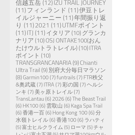
信越五岳
(12)
IZU TRAIL JOURNEY
(11)
フィンランド
(11)
伊豆トレ
イルジャーニー
(11)
年間振り返
り
(11)
2021
(11)
UTMFポイント
(11)
ITJ
(11)
イタリア
(10)
グランカ
ナリア
(10)
OSJ ONTAKE100(おん
たけウルトラトレイル)
(10)
ITRA
ポイント
(10)
TRANSGRANCANARIA
(9)
Chianti
Ultra Trail
(9)
別府大分毎日マラソン
(8)
Garmin100
(7)
funtrails
(7)
FTR秩父
&奥武蔵
(7)
ITRA
(7)
彩の国
(7)
ヘルシ
ンキ
(7)
美ヶ原トレイル
(7)
TransLantau
(6)
2026
(6)
The Beast Trail
(6)
HK100
(6)
雲取山
(6)
Kaga Spa Trail
(6)
香港一百
(6)
Hong Kong 100
(6)
分
水嶺トレイル
(6)
香港100
(6)
ラハティ
(5)
富士ヒルクライム
(5)
ローマ
(5)
チャ
レンジ富士五湖
(5)
サロマ湖100kmウル