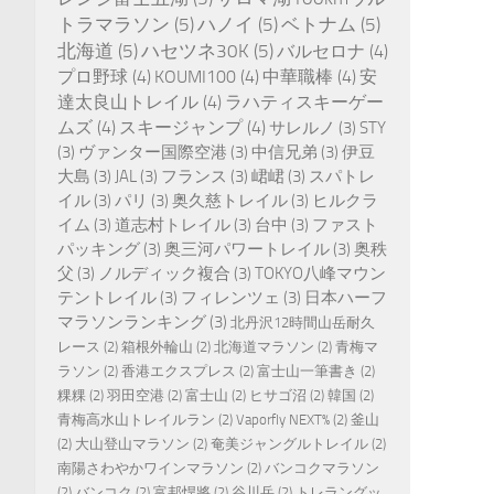
トラマラソン
(5)
ハノイ
(5)
ベトナム
(5)
北海道
(5)
ハセツネ30K
(5)
バルセロナ
(4)
プロ野球
(4)
KOUMI100
(4)
中華職棒
(4)
安
達太良山トレイル
(4)
ラハティスキーゲー
ムズ
(4)
スキージャンプ
(4)
サレルノ
(3)
STY
(3)
ヴァンター国際空港
(3)
中信兄弟
(3)
伊豆
大島
(3)
JAL
(3)
フランス
(3)
峮峮
(3)
スパトレ
イル
(3)
パリ
(3)
奥久慈トレイル
(3)
ヒルクラ
イム
(3)
道志村トレイル
(3)
台中
(3)
ファスト
パッキング
(3)
奥三河パワートレイル
(3)
奥秩
父
(3)
ノルディック複合
(3)
TOKYO八峰マウン
テントレイル
(3)
フィレンツェ
(3)
日本ハーフ
マラソンランキング
(3)
北丹沢12時間山岳耐久
レース
(2)
箱根外輪山
(2)
北海道マラソン
(2)
青梅マ
ラソン
(2)
香港エクスプレス
(2)
富士山一筆書き
(2)
粿粿
(2)
羽田空港
(2)
富士山
(2)
ヒサゴ沼
(2)
韓国
(2)
青梅高水山トレイルラン
(2)
Vaporfly NEXT%
(2)
釜山
(2)
大山登山マラソン
(2)
奄美ジャングルトレイル
(2)
南陽さわやかワインマラソン
(2)
バンコクマラソン
(2)
バンコク
(2)
富邦悍將
(2)
谷川岳
(2)
トレラングッ