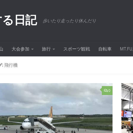
する日記
歩いたり走ったり休んだり
山
大会参加
旅行
スポーツ観戦
自転車
MT.
グ:
飛行機
0