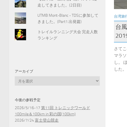
走してきました。(2日目)
UTMB Mont-Blanc - TDSに参加して
台湾旅
きました。(Part1.出発篇)
台風
トレイルランニング大会 完走人数
20
ランキング
さてこ
マラソ
し。 
した。
アーカイブ
ア
ー
カ
イ
今後の参戦予定
ブ
2026/5/16-17
第11回 トレニックワールド
100mile＆100km in 彩の国(100km)
2026/7/24
富士登山競走