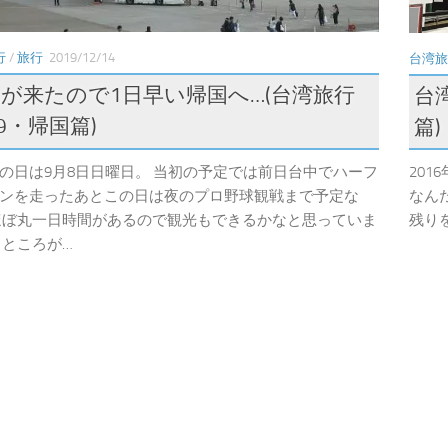
行
/
旅行
2019/12/14
台湾旅
が来たので1日早い帰国へ…(台湾旅行
台
19・帰国篇)
篇)
の日は9月8日日曜日。 当初の予定では前日台中でハーフ
20
ンを走ったあとこの日は夜のプロ野球観戦まで予定な
なん
ほぼ丸一日時間があるので観光もできるかなと思っていま
残り
 ところが…