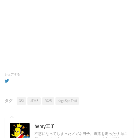
シェアする
タグ:
OSJ
UTMB
2025
Kaga Spa Trail
henry王子
不惑になってしまったメガネ男子。道路を走ったり山に