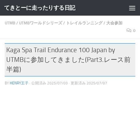
てきとーに走ったりする日記
コンテンツへスキップ
UTMB
/
UTMBワールドシリーズ
/
トレイルランニング
/
大会参加
0
Kaga Spa Trail Endurance 100 Japan by
UTMBに参加してきました(Part3.レース前
半篇)
BY
HENRY王子
· 公開済み
2025/07/03
· 更新済み
2025/07/07