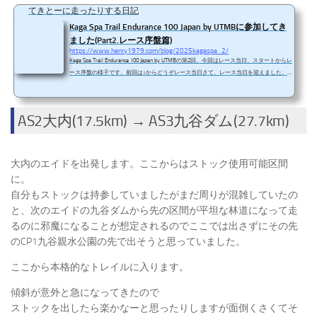
てきとーに走ったりする日記
Kaga Spa Trail Endurance 100 Japan by UTMBに参加してき
ました(Part2.レース序盤篇)
https://www.henry1979.com/blog/2025kagaspa_2/
Kaga Spa Trail Endurance 100 Japan by UTMBの第2回。今回はレース当日、スタートからレ
ース序盤の様子です。前回は↓からどうぞレース当日さて、レース当日を迎えました。前
日は午後8時半過ぎに寝たので睡眠時間は十分に取れたはずなのですが、寝ている間に枕
元で蚊が飛んでいてその音と刺された痒さであまり眠れませんでした。午前5時前に起床
します。この日は夏至で太陽の出ている時間が一番長い日。この時間でも外は明るいで
AS2大内(17.5km) → AS3九谷ダム(27.7km)
すね。朝食に昨日スーパーで購入していたパンとカップ麺を食べてテーピングをしたり
クリームを塗ったりロ...
大内のエイドを出発します。ここからはストック使用可能区間
に。
自分もストックは持参していましたがまだ周りが混雑していたの
と、次のエイドの九谷ダムから先の区間が平坦な林道になって走
るのに邪魔になることが想定されるのでここでは出さずにその先
のCP1九谷親水公園の先で出そうと思っていました。
ここから本格的なトレイルに入ります。
傾斜が意外と急になってきたので
ストックを出したら楽かなーと思ったりしますが面倒くさくてそ