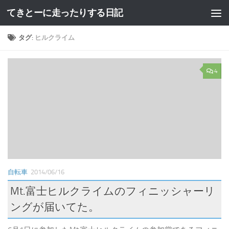
てきとーに走ったりする日記
コンテンツへスキップ
タグ:
ヒルクライム
4
自転車
2014/06/16
Mt.富士ヒルクライムのフィニッシャーリ
ングが届いてた。