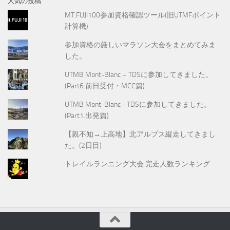
人気の投稿
MT.FUJI100参加資格確認ツール(旧UTMFポイント
計算機)
参加資格の厳しいマラソン大会をまとめてみま
した。
UTMB Mont-Blanc – TDSに参加してきました。
(Part6.前日受付・MCC篇)
UTMB Mont-Blanc - TDSに参加してきました。
(Part1.出発篇)
【親不知→上高地】北アルプス縦走してきまし
た。(2日目)
トレイルランニング大会 完走人数ランキング